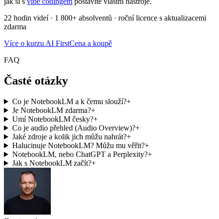
jak si s
vibe codingem
postavíte vlastní nástroje.
22 hodin videí · 1 800+ absolventů · roční licence s aktualizacemi
zdarma
Více o kurzu AI First
Cena a koupě
FAQ
Časté otázky
Co je NotebookLM a k čemu slouží?
+
Je NotebookLM zdarma?
+
Umí NotebookLM česky?
+
Co je audio přehled (Audio Overview)?
+
Jaké zdroje a kolik jich můžu nahrát?
+
Halucinuje NotebookLM? Můžu mu věřit?
+
NotebookLM, nebo ChatGPT a Perplexity?
+
Jak s NotebookLM začít?
+