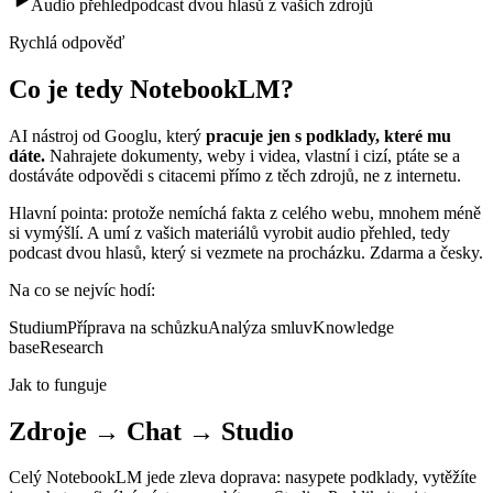
Audio přehled
podcast dvou hlasů z vašich zdrojů
Rychlá odpověď
Co je tedy NotebookLM?
AI nástroj od Googlu, který
pracuje jen s podklady, které mu
dáte.
Nahrajete dokumenty, weby i videa, vlastní i cizí, ptáte se a
dostáváte odpovědi s citacemi přímo z těch zdrojů, ne z internetu.
Hlavní pointa: protože nemíchá fakta z celého webu, mnohem méně
si vymýšlí. A umí z vašich materiálů vyrobit audio přehled, tedy
podcast dvou hlasů, který si vezmete na procházku. Zdarma a česky.
Na co se nejvíc hodí:
Studium
Příprava na schůzku
Analýza smluv
Knowledge
base
Research
Jak to funguje
Zdroje → Chat → Studio
Celý NotebookLM jede zleva doprava: nasypete podklady, vytěžíte