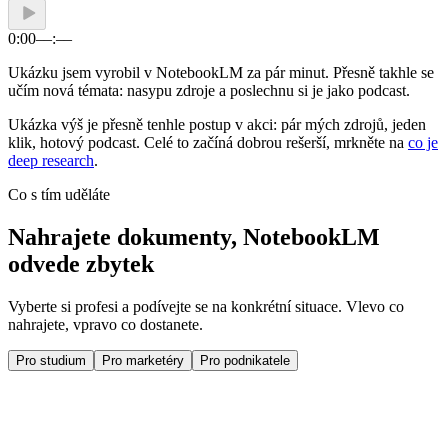
0:00
––:––
Ukázku jsem vyrobil v NotebookLM za pár minut. Přesně takhle se
učím nová témata: nasypu zdroje a poslechnu si je jako podcast.
Ukázka výš je přesně tenhle postup v akci: pár mých zdrojů, jeden
klik, hotový podcast. Celé to začíná dobrou rešerší, mrkněte na
co je
deep research
.
Co s tím uděláte
Nahrajete dokumenty, NotebookLM
odvede zbytek
Vyberte si profesi a podívejte se na konkrétní situace. Vlevo co
nahrajete, vpravo co dostanete.
Pro studium
Pro marketéry
Pro podnikatele