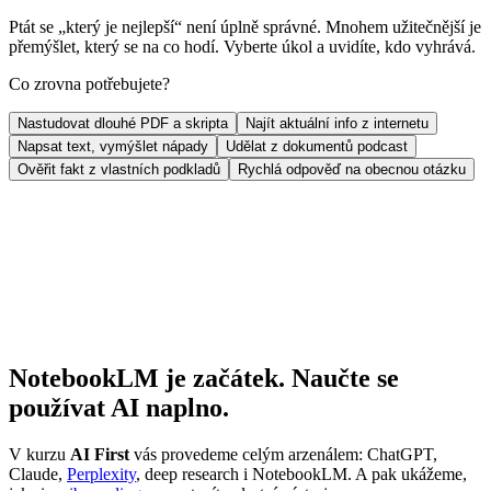
Ptát se „který je nejlepší“ není úplně správné. Mnohem užitečnější je
přemýšlet, který se na co hodí. Vyberte úkol a uvidíte, kdo vyhrává.
Co zrovna potřebujete?
Nastudovat dlouhé PDF a skripta
Najít aktuální info z internetu
Napsat text, vymýšlet nápady
Udělat z dokumentů podcast
Ověřit fakt z vlastních podkladů
Rychlá odpověď na obecnou otázku
NotebookLM je začátek. Naučte se
používat AI naplno.
V kurzu
AI First
vás provedeme celým arzenálem: ChatGPT,
Claude,
Perplexity
, deep research i NotebookLM. A pak ukážeme,