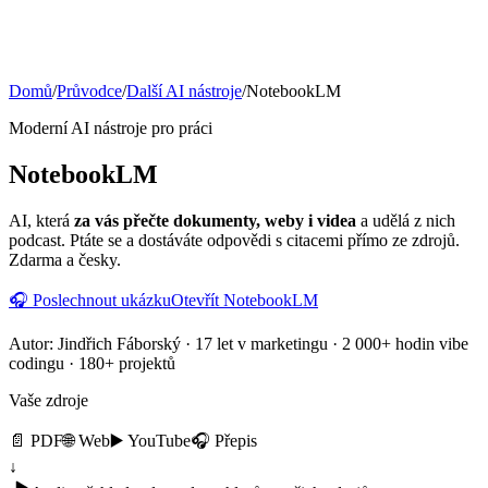
Domů
/
Průvodce
/
Další AI nástroje
/
NotebookLM
Moderní AI nástroje pro práci
NotebookLM
AI, která
za vás přečte dokumenty, weby i videa
a udělá z nich
podcast. Ptáte se a dostáváte odpovědi s citacemi přímo ze zdrojů.
Zdarma a česky.
🎧 Poslechnout ukázku
Otevřít NotebookLM
Autor:
Jindřich Fáborský
· 17 let v marketingu · 2 000+ hodin vibe
codingu · 180+ projektů
Vaše zdroje
📄 PDF
🌐 Web
▶️ YouTube
🎧 Přepis
↓