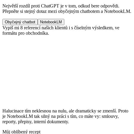
Největší rozdíl proti ChatGPT je v tom, odkud bere odpovědi.
Přepněte si stejný dotaz mezi obyčejným chatbotem a NotebookLM.
Obyčejný chatbot
NotebookLM
Vypiš mi 8 referencí našich klientů i s číselným výsledkem, ve
formátu pro obchodníka.
•
ČSOB Leasing, zkrácení schvalování o 60 %
1
pripadovky-
2025.pdf
•
Rohlik.cz, nárůst opakovaných nákupů o 19 %
2
pripadovky-
2025.pdf
•
Notino, úspora 480 hodin práce ročně
3
reference-prepis.docx
Halucinace tím neklesnou na nulu, ale dramaticky se zmenší. Proto
je NotebookLM tak silný na práci s tím, co máte vy: smlouvy,
reporty, přepisy, interní dokumenty.
Můj oblíbený recept