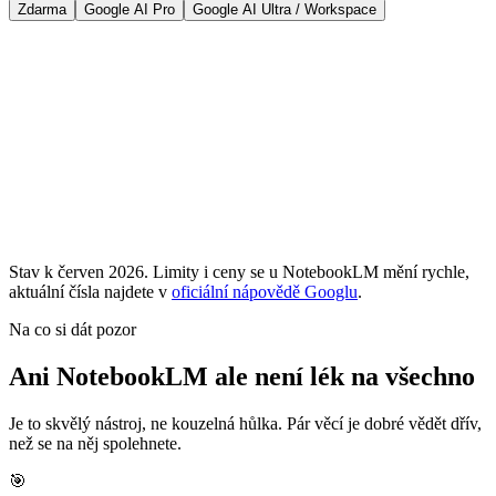
Zdarma
Google AI Pro
Google AI Ultra / Workspace
•
Až 100 notebooků, 50 zdrojů do každého
•
Chat s citacemi, audio i video přehledy, myšlenkové mapy
•
Čeština pro chat i audio přehled
•
Pár audio přehledů denně, bez platební karty
Stav k
červen 2026
. Limity i ceny se u NotebookLM mění rychle,
aktuální čísla najdete v
oficiální nápovědě Googlu
.
Na co si dát pozor
Ani NotebookLM ale není lék na všechno
Je to skvělý nástroj, ne kouzelná hůlka. Pár věcí je dobré vědět dřív,
než se na něj spolehnete.
🎯