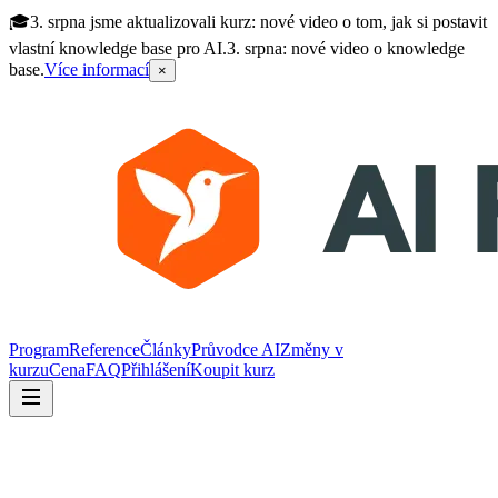
🎓
3. srpna jsme aktualizovali kurz: nové video o tom, jak si postavit
vlastní knowledge base pro AI.
3. srpna: nové video o knowledge
base.
Více informací
×
Program
Reference
Články
Průvodce AI
Změny v
kurzu
Cena
FAQ
Přihlášení
Koupit kurz