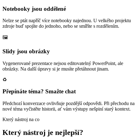
Notebooky jsou oddělené
Nelze se ptát napříč více notebooky najednou. U velkého projektu
zdroje buď spojíte do jednoho, nebo se smíříte s rozdělením.
🖼️
Slidy jsou obrázky
Vygenerované prezentace nejsou editovatelný PowerPoint, ale
obrázky. Na další úpravy si je musíte přetáhnout jinam.
♻️
Přepínáte téma? Smažte chat
Předchozí konverzace ovlivňuje pozdější odpovědi. Při přechodu na
nové téma vyčistěte historii, ať vám výstupy nešpiní starý kontext.
Který nástroj na co
Který nástroj je nejlepší?