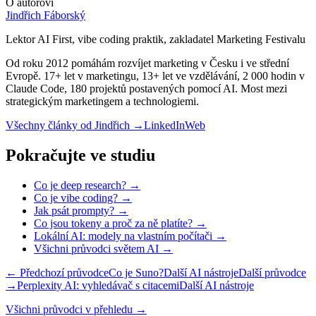
O autorovi
Jindřich Fáborský
Lektor AI First, vibe coding praktik, zakladatel Marketing Festivalu
Od roku 2012 pomáhám rozvíjet marketing v Česku i ve střední
Evropě. 17+ let v marketingu, 13+ let ve vzdělávání, 2 000 hodin v
Claude Code, 180 projektů postavených pomocí AI. Most mezi
strategickým marketingem a technologiemi.
Všechny články od
Jindřich
→
LinkedIn
Web
Pokračujte ve studiu
Co je deep research? →
Co je vibe coding? →
Jak psát prompty? →
Co jsou tokeny a proč za ně platíte? →
Lokální AI: modely na vlastním počítači →
Všichni průvodci světem AI →
← Předchozí průvodce
Co je Suno?
Další AI nástroje
Další průvodce
→
Perplexity AI: vyhledávač s citacemi
Další AI nástroje
Všichni průvodci v přehledu →