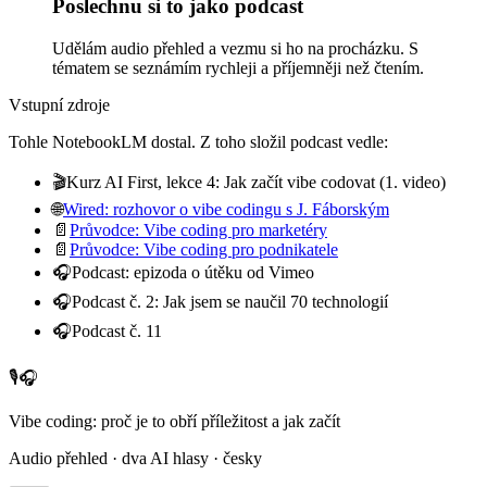
Poslechnu si to jako podcast
Udělám audio přehled a vezmu si ho na procházku. S
tématem se seznámím rychleji a příjemněji než čtením.
Vstupní zdroje
Tohle NotebookLM dostal. Z toho složil podcast vedle:
🎬
Kurz AI First, lekce 4: Jak začít vibe codovat (1. video)
🌐
Wired: rozhovor o vibe codingu s J. Fáborským
📄
Průvodce: Vibe coding pro marketéry
📄
Průvodce: Vibe coding pro podnikatele
🎧
Podcast: epizoda o útěku od Vimeo
🎧
Podcast č. 2: Jak jsem se naučil 70 technologií
🎧
Podcast č. 11
🎙️
🎧
Vibe coding: proč je to obří příležitost a jak začít
Audio přehled · dva AI hlasy · česky