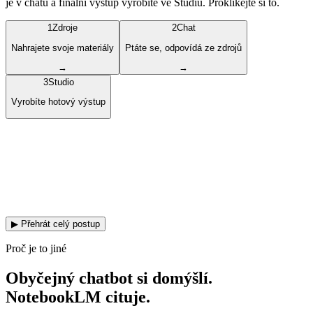
je v chatu a finální výstup vyrobíte ve Studiu. Proklikejte si to.
1
Zdroje
2
Chat
Nahrajete svoje materiály
Ptáte se, odpovídá ze zdrojů
→
→
3
Studio
Vyrobíte hotový výstup
▶ Přehrát celý postup
Proč je to jiné
Obyčejný chatbot si domýšlí.
NotebookLM cituje.