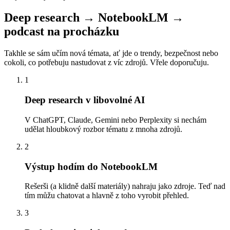
Deep research → NotebookLM →
podcast na procházku
Takhle se sám učím nová témata, ať jde o trendy, bezpečnost nebo
cokoli, co potřebuju nastudovat z víc zdrojů. Vřele doporučuju.
1
Deep research v libovolné AI
V ChatGPT, Claude, Gemini nebo Perplexity si nechám
udělat hloubkový rozbor tématu z mnoha zdrojů.
2
Výstup hodím do NotebookLM
Rešerši (a klidně další materiály) nahraju jako zdroje. Teď nad
tím můžu chatovat a hlavně z toho vyrobit přehled.
3