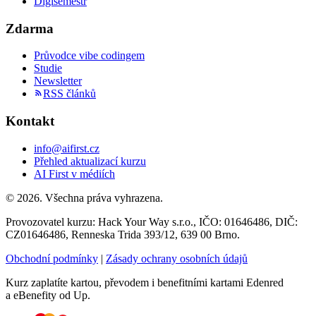
Digisemestr
Zdarma
Průvodce vibe codingem
Studie
Newsletter
RSS článků
Kontakt
info@aifirst.cz
Přehled aktualizací kurzu
AI First v médiích
©
2026
. Všechna práva vyhrazena.
Provozovatel kurzu:
Hack Your Way s.r.o.
, IČO:
01646486
, DIČ:
CZ01646486
,
Renneska Trida 393/12
,
639 00
Brno
.
Obchodní podmínky
|
Zásady ochrany osobních údajů
Kurz zaplatíte kartou, převodem i benefitními kartami Edenred
a eBenefity od Up.