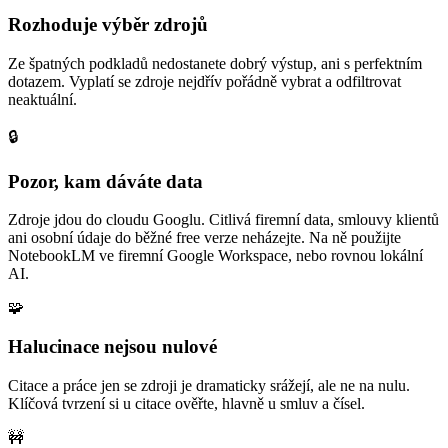
Rozhoduje výběr zdrojů
Ze špatných podkladů nedostanete dobrý výstup, ani s perfektním
dotazem. Vyplatí se zdroje nejdřív pořádně vybrat a odfiltrovat
neaktuální.
🔒
Pozor, kam dáváte data
Zdroje jdou do cloudu Googlu. Citlivá firemní data, smlouvy klientů
ani osobní údaje do běžné free verze neházejte. Na ně použijte
NotebookLM ve firemní Google Workspace, nebo rovnou lokální
AI.
🧩
Halucinace nejsou nulové
Citace a práce jen se zdroji je dramaticky srážejí, ale ne na nulu.
Klíčová tvrzení si u citace ověřte, hlavně u smluv a čísel.
🚧