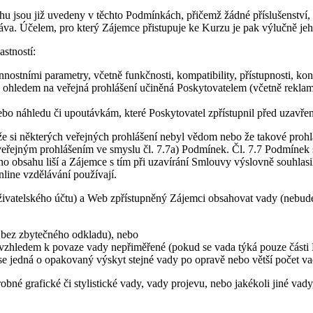
jsou již uvedeny v těchto Podmínkách, přičemž žádné příslušenství, p
va. Účelem, pro který Zájemce přistupuje ke Kurzu je pak výlučně jeho
stností:
nostními parametry, včetně funkčnosti, kompatibility, přístupnosti, ko
 ohledem na veřejná prohlášení učiněná Poskytovatelem (včetně rekla
bo náhledu či upoutávkám, které Poskytovatel zpřístupnil před uzavř
 si některých veřejných prohlášení nebyl vědom nebo že takové prohl
řejným prohlášením ve smyslu čl. 7.7a) Podmínek. Čl. 7.7 Podmínek s
ího obsahu liší a Zájemce s tím při uzavírání Smlouvy výslovně souhlas
nline vzdělávání používají.
Uživatelského účtu) a Web zpřístupněný Zájemci obsahovat vady (nebu
t bez zbytečného odkladu), nebo
í vzhledem k povaze vady nepřiměřené (pokud se vada týká pouze části 
se jedná o opakovaný výskyt stejné vady po opravě nebo větší počet va
né grafické či stylistické vady, vady projevu, nebo jakékoli jiné vady