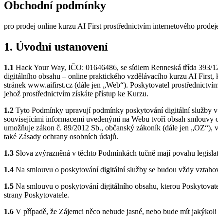
Obchodní podmínky
pro prodej online kurzu AI First prostřednictvím internetového prode
1. Úvodní ustanovení
1.1
Hack Your Way, IČO: 01646486, se sídlem Renneská třída 393/12,
digitálního obsahu – online praktického vzdělávacího kurzu AI First, k
stránek www.aifirst.cz (dále jen „Web“). Poskytovatel prostřednictv
jehož prostřednictvím získáte přístup ke Kurzu.
1.2
Tyto Podmínky upravují podmínky poskytování digitální služby v
souvisejícími informacemi uvedenými na Webu tvoří obsah smlouvy o 
umožňuje zákon č. 89/2012 Sb., občanský zákoník (dále jen „OZ“), ve
také Zásady ochrany osobních údajů.
1.3
Slova zvýrazněná v těchto Podmínkách tučně mají povahu legislati
1.4
Na smlouvu o poskytování digitální služby se budou vždy vztahov
1.5
Na smlouvu o poskytování digitálního obsahu, kterou Poskytovate
strany Poskytovatele.
1.6
V případě, že Zájemci něco nebude jasné, nebo bude mít jakýkoli 