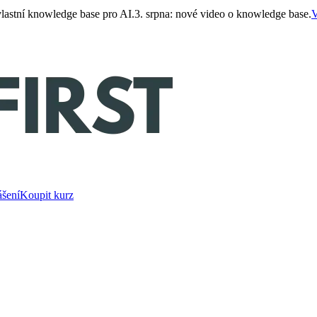
 vlastní knowledge base pro AI.
3. srpna: nové video o knowledge base.
V
ášení
Koupit kurz