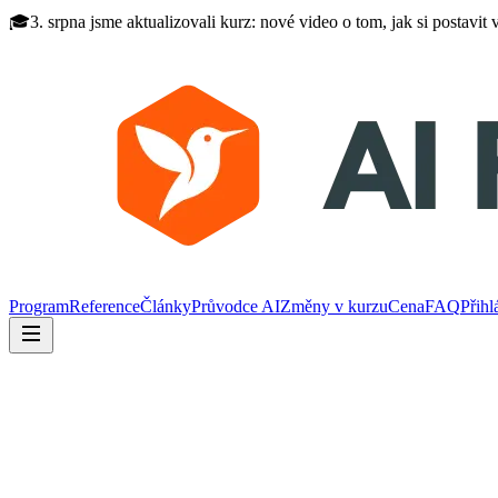
🎓
3. srpna jsme aktualizovali kurz: nové video o tom, jak si postavit
Program
Reference
Články
Průvodce AI
Změny v kurzu
Cena
FAQ
Přihl