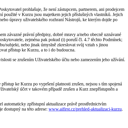
Poskytovatel prohlašuje, že není zástupcem, partnerem, ani prodejcem
í použité v Kurzu jsou majetkem jejich příslušných vlastníků. Jejich
nebo úpravy uživatelského rozhraní Nástrojů, ke kterým dojde po
ahem závazné právní předpisy, dobré mravy a/nebo obecně uznávané
Poskytovatele, zejména pak pokud (i) poruší čl. 4.7 těchto Podmínek;
u/subjekt, nebo jinak úmyslně zkreslovat svůj vztah s jinou
vat přístup ke Kurzu, a to i do budoucna.
islosti se zrušením Uživatelského účtu nebo zamezením jeho užívání.
řístup ke Kurzu po vypršení platnosti zrušen, nejsou s tím spojená
živatelský účet v takovém případě zrušen a Kurz znepřístupněn a
l automaticky zpřístupní aktualizace právě prostřednictvím
e dostupný na této adrese:
www.aifirst.cz/prehled-aktualizaci-kurzu
.