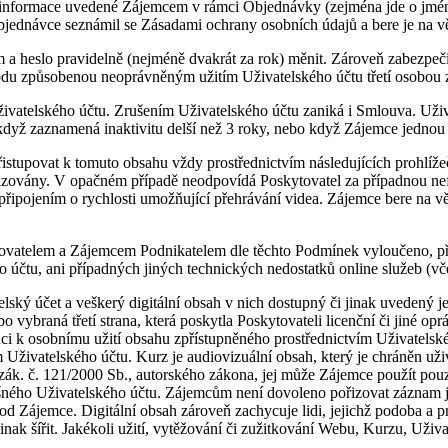
 informace uvedené Zájemcem v rámci Objednávky (zejména jde o jméno,
bjednávce seznámil se Zásadami ochrany osobních údajů a bere je na 
 a heslo pravidelně (nejméně dvakrát za rok) měnit. Zároveň zabezpeč
škodu způsobenou neoprávněným užitím Uživatelského účtu třetí osobou
vatelského účtu. Zrušením Uživatelského účtu zaniká i Smlouva. Uživa
 když zaznamená inaktivitu delší než 3 roky, nebo když Zájemce jednou
istupovat k tomuto obsahu vždy prostřednictvím následujících prohlíže
malizovány. V opačném případě neodpovídá Poskytovatel za případnou n
připojením o rychlosti umožňující přehrávání videa. Zájemce bere na 
vatelem a Zájemcem Podnikatelem dle těchto Podmínek vyloučeno, přič
čtu, ani případných jiných technických nedostatků online služeb (vče
ký účet a veškerý digitální obsah v nich dostupný či jinak uvedený je
vybraná třetí strana, která poskytla Poskytovateli licenční či jiné op
ci k osobnímu užití obsahu zpřístupněného prostřednictvím Uživatelské
m Uživatelského účtu. Kurz je audiovizuální obsah, který je chráněn už
. 1 zák. č. 121/2000 Sb., autorského zákona, jej může Zájemce použít pou
ného Uživatelského účtu. Zájemcům není dovoleno pořizovat záznam jakéh
h od Zájemce. Digitální obsah zároveň zachycuje lidi, jejichž podoba a
ak šířit. Jakékoli užití, vytěžování či zužitkování Webu, Kurzu, Uživa