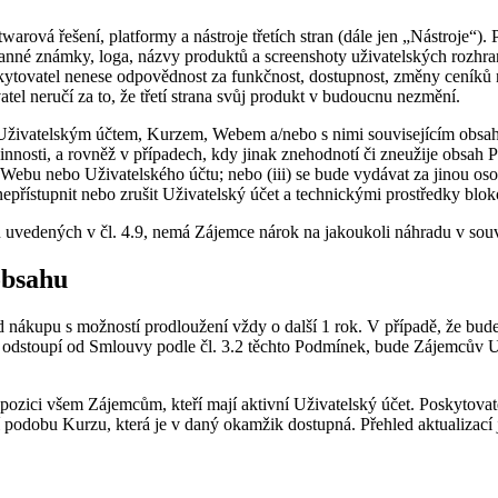
ová řešení, platformy a nástroje třetích stran (dále jen „Nástroje“). 
ranné známky, loga, názvy produktů a screenshoty uživatelských rozhran
kytovatel nenese odpovědnost za funkčnost, dostupnost, změny ceníků 
tel neručí za to, že třetí strana svůj produkt v budoucnu nezmění.
 s Uživatelským účtem, Kurzem, Webem a/nebo s nimi souvisejícím obs
innosti, a rovněž v případech, kdy jinak znehodnotí či zneužije obsah 
Webu nebo Uživatelského účtu; nebo (iii) se bude vydávat za jinou osob
řístupnit nebo zrušit Uživatelský účet a technickými prostředky bloko
 uvedených v čl. 4.9, nemá Zájemce nárok na jakoukoli náhradu v souv
obsahu
nákupu s možností prodloužení vždy o další 1 rok. V případě, že bude p
 odstoupí od Smlouvy podle čl. 3.2 těchto Podmínek, bude Zájemcův U
pozici všem Zájemcům, kteří mají aktivní Uživatelský účet. Poskytovate
podobu Kurzu, která je v daný okamžik dostupná. Přehled aktualizací j