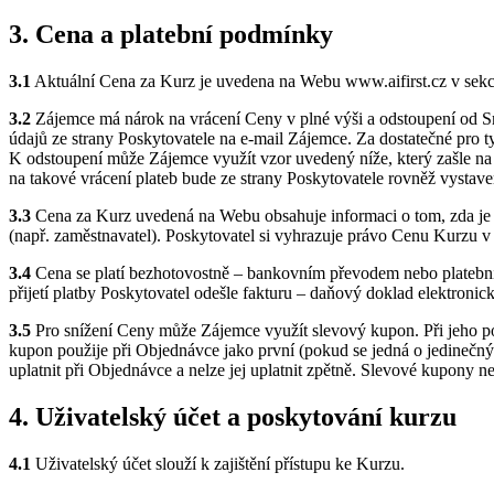
3. Cena a platební podmínky
3.1
Aktuální Cena za Kurz je uvedena na Webu www.aifirst.cz v sekc
3.2
Zájemce má nárok na vrácení Ceny v plné výši a odstoupení od S
údajů ze strany Poskytovatele na e-mail Zájemce. Za dostatečné pro 
K odstoupení může Zájemce využít vzor uvedený níže, který zašle na
na takové vrácení plateb bude ze strany Poskytovatele rovněž vysta
3.3
Cena za Kurz uvedená na Webu obsahuje informaci o tom, zda je 
(např. zaměstnavatel). Poskytovatel si vyhrazuje právo Cenu Kurzu v
3.4
Cena se platí bezhotovostně – bankovním převodem nebo platební 
přijetí platby Poskytovatel odešle fakturu – daňový doklad elektronic
3.5
Pro snížení Ceny může Zájemce využít slevový kupon. Při jeho použ
kupon použije při Objednávce jako první (pokud se jedná o jedinečn
uplatnit při Objednávce a nelze jej uplatnit zpětně. Slevové kupony nel
4. Uživatelský účet a poskytování kurzu
4.1
Uživatelský účet slouží k zajištění přístupu ke Kurzu.