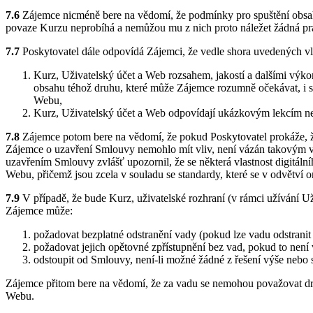
7.6
Zájemce nicméně bere na vědomí, že podmínky pro spuštění obsahu 
povaze Kurzu neprobíhá a nemůžou mu z nich proto náležet žádná prá
7.7
Poskytovatel dále odpovídá Zájemci, že vedle shora uvedených vla
Kurz, Uživatelský účet a Web rozsahem, jakostí a dalšími výkon
obsahu téhož druhu, které může Zájemce rozumně očekávat, i s
Webu,
Kurz, Uživatelský účet a Web odpovídají ukázkovým lekcím ne
7.8
Zájemce potom bere na vědomí, že pokud Poskytovatel prokáže, že
Zájemce o uzavření Smlouvy nemohlo mít vliv, není vázán takovým ve
uzavřením Smlouvy zvlášť upozornil, že se některá vlastnost digitáln
Webu, přičemž jsou zcela v souladu se standardy, které se v odvětví o
7.9
V případě, že bude Kurz, uživatelské rozhraní (v rámci užívání 
Zájemce může:
požadovat bezplatné odstranění vady (pokud lze vadu odstrani
požadovat jejich opětovné zpřístupnění bez vad, pokud to nen
odstoupit od Smlouvy, není-li možné žádné z řešení výše nebo 
Zájemce přitom bere na vědomí, že za vadu se nemohou považovat drob
Webu.