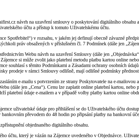
irst.cz návrh na uzavření smlouvy o poskytování digitálního obsahu a
vatelského účtu a přístup k tomuto Uživatelskému účtu.
mce Spotřebitel“) v rozsahu, v jakém jej definují obecně závazné předpi
kýchkoli práv obsažených v příslušném čl. 7 Podmínek (dále jen „Záje
řednictvím Webu návrh na uzavření Smlouvy (dále jen „Objednávka“).
ájemce si může zvolit jako platební metodu platbu kartou online ne
emce souhlasí s těmito Podmínkami a Zásadami ochrany osobních údajů.
nky prodeje v rámci Smlouvy odlišně, mají odlišné podmínky přednos
zasláním e-mailu s potvrzením ze strany Poskytovatele na e-mailovou
u (dále jen „Cena“). Cenu lze zaplatit online platební kartou, nebo 
rží platební údaje e-mailem a v případě volby platby kartou online obd
ce uživatelské údaje pro přihlášení se do Uživatelského účtu dostupné
by bankovním převodem do 48 hodin po připsání platby na bankovní úče
zpřístupnění objednaného digitálního obsahu.
o účtu, který je vázán na Zájemce uvedeného v Objednávce. Uživatels