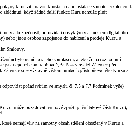
okyny k použití, návod k instalaci ani instalace samotná vzhledem k
 zhlédnutí, když žádné další funkce Kurz nemůže plnit.
ntinuity a bezpečnosti, odpovídají obvyklým vlastnostem digitálního
my) nebo jinou osobou zapojenou do nabízení a prodeje Kurzu a
ením Smlouvy.
ášení nebylo učiněno s jeho souhlasem, anebo že na rozhodnutí
e pak nepoužije ani v případě, že Poskytovatel Zájemce před
il. Zájemce si je výslovně vědom limitací zpřístupňovaného Kurzu a
de odpovídat požadavkům ve smyslu čl. 7.5 a 7.7 Podmínek výše),
Kurzu, může požadovat jen nové zpřístupnění takové části Kurzu),
d.
, které nemají vliv na samotný obsah sdělení obsažený v Kurzu a