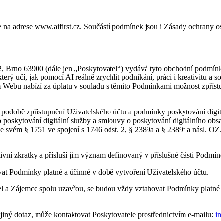
je na adrese www.aifirst.cz. Součástí podmínek jsou i Zásady ochrany o
 Brno 63900 (dále jen „Poskytovatel“) vydává tyto obchodní podmínk
terý učí, jak pomocí AI reálně zrychlit podnikání, práci i kreativitu a
ím Webu nabízí za úplatu v souladu s těmito Podmínkami možnost zpříst
 podobě zpřístupnění Uživatelského účtu a podmínky poskytování digi
poskytování digitální služby a smlouvy o poskytování digitálního obsa
 svém § 1751 ve spojení s 1746 odst. 2, § 2389a a § 2389t a násl. OZ. 
vní zkratky a přísluší jim význam definovaný v příslušné části Podmín
at Podmínky platné a účinné v době vytvoření Uživatelského účtu.
l a Zájemce spolu uzavřou, se budou vždy vztahovat Podmínky platné a
jiný dotaz, může kontaktovat Poskytovatele prostřednictvím e-mailu:
i