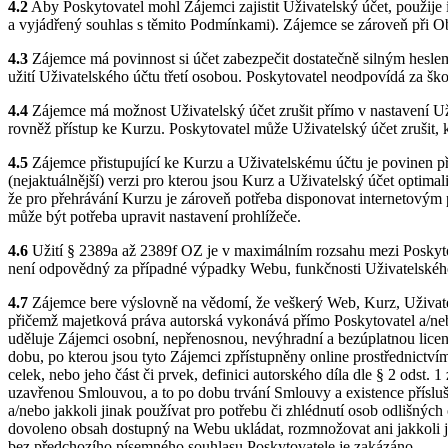
4.2
Aby Poskytovatel mohl Zájemci zajistit Uživatelský účet, použije
a vyjádřený souhlas s těmito Podmínkami). Zájemce se zároveň při O
4.3
Zájemce má povinnost si účet zabezpečit dostatečně silným heslem
užití Uživatelského účtu třetí osobou. Poskytovatel neodpovídá za 
4.4
Zájemce má možnost Uživatelský účet zrušit přímo v nastavení Uži
rovněž přístup ke Kurzu. Poskytovatel může Uživatelský účet zrušit,
4.5
Zájemce přistupující ke Kurzu a Uživatelskému účtu je povinen př
(nejaktuálnější) verzi pro kterou jsou Kurz a Uživatelský účet opti
že pro přehrávání Kurzu je zároveň potřeba disponovat internetovým 
může být potřeba upravit nastavení prohlížeče.
4.6
Užití § 2389a až 2389f OZ je v maximálním rozsahu mezi Poskyto
není odpovědný za případné výpadky Webu, funkčnosti Uživatelského ú
4.7
Zájemce bere výslovně na vědomí, že veškerý Web, Kurz, Uživatels
přičemž majetková práva autorská vykonává přímo Poskytovatel a/nebo 
uděluje Zájemci osobní, nepřenosnou, nevýhradní a bezúplatnou licen
dobu, po kterou jsou tyto Zájemci zpřístupněny online prostřednictví
celek, nebo jeho část či prvek, definici autorského díla dle § 2 odst
uzavřenou Smlouvou, a to po dobu trvání Smlouvy a existence přísluš
a/nebo jakkoli jinak používat pro potřebu či zhlédnutí osob odlišnýc
dovoleno obsah dostupný na Webu ukládat, rozmnožovat ani jakkoli jin
bez předchozího písemného souhlasu Poskytovatele je zakázáno.