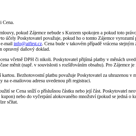
i Cena.
mlouvy, pokud Zájemce nebude s Kurzem spokojen a pokud toto právo 
tyto účely Poskytovatel považuje, pokud ho o tomto Zájemce vyrozumí 
 e-mail
info@aifirst.cz
. Cena bude v takovém případě vrácena stejným 
ven opravný daňový doklad.
cena včetně DPH či nikoli. Poskytovatel přijímá platby v měnách uve
 čase měnit (např. v souvislosti s rozšiřováním obsahu). Pro Zájemce 
kartou. Bezhotovostní platbu považuje Poskytovatel za uhrazenou v m
ky na e-mailovou adresu uvedenou při registraci.
ití se Cena sníží o příslušnou částku nebo její část. Poskytovatel ne
ý kupon) nebo do vyčerpání alokovaného množství (pokud se jedná o ku
ze sčítat.