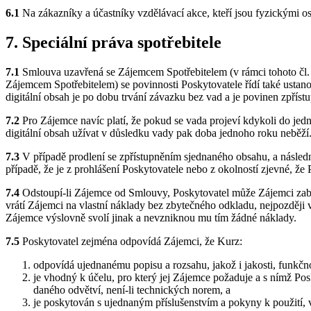
6.1
Na zákazníky a účastníky vzdělávací akce, kteří jsou fyzickými os
7. Speciální práva spotřebitele
7.1
Smlouva uzavřená se Zájemcem Spotřebitelem (v rámci tohoto čl. 
Zájemcem Spotřebitelem) se povinnosti Poskytovatele řídí také ustan
digitální obsah je po dobu trvání závazku bez vad a je povinen zpřístu
7.2
Pro Zájemce navíc platí, že pokud se vada projeví kdykoli do jedn
digitální obsah užívat v důsledku vady pak doba jednoho roku neběží
7.3
V případě prodlení se zpřístupněním sjednaného obsahu, a násled
případě, že je z prohlášení Poskytovatele nebo z okolností zjevné, ž
7.4
Odstoupí-li Zájemce od Smlouvy, Poskytovatel může Zájemci zabrá
vrátí Zájemci na vlastní náklady bez zbytečného odkladu, nejpozději
Zájemce výslovně svolí jinak a nevzniknou mu tím žádné náklady.
7.5
Poskytovatel zejména odpovídá Zájemci, že Kurz:
odpovídá ujednanému popisu a rozsahu, jakož i jakosti, funkčnos
je vhodný k účelu, pro který jej Zájemce požaduje a s nímž Pos
daného odvětví, není-li technických norem, a
je poskytován s ujednaným příslušenstvím a pokyny k použití, v