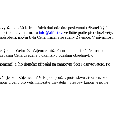
využije do 30 kalendářních dnů ode dne poskytnutí uživatelských
prostřednictvím e-mailu
info@aifirst.cz
ve lhůtě podle předchozí věty.
způsobem, jakým byla Cena hrazena ze strany Zájemce. V návaznosti
dených na Webu. Za Zájemce může Cenu uhradit také třetí osoba
je závazná Cena uvedená v okamžiku odeslání objednávky.
omentě jejího úplného připsání na bankovní účet Poskytovatele. Po
ověřuje, zda Zájemce může kupon použít, proto slevu získá ten, kdo
pon určený pro větší množství uživatelů). Slevový kupon je nutné