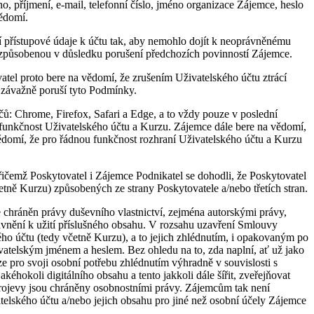
 příjmení, e-mail, telefonní číslo, jméno organizace Zájemce, heslo
vědomí.
í přístupové údaje k účtu tak, aby nemohlo dojít k neoprávněnému
 způsobenou v důsledku porušení předchozích povinností Zájemce.
tel proto bere na vědomí, že zrušením Uživatelského účtu ztrácí
 závažně poruší tyto Podmínky.
čů: Chrome, Firefox, Safari a Edge, a to vždy pouze v poslední
efunkčnost Uživatelského účtu a Kurzu. Zájemce dále bere na vědomí,
vědomí, že pro řádnou funkčnost rozhraní Uživatelského účtu a Kurzu
emž Poskytovatel i Zájemce Podnikatel se dohodli, že Poskytovatel
tně Kurzu) způsobených ze strany Poskytovatele a/nebo třetích stran.
 chráněn právy duševního vlastnictví, zejména autorskými právy,
rávnění k užití příslušného obsahu. V rozsahu uzavření Smlouvy
ho účtu (tedy včetně Kurzu), a to jejich zhlédnutím, i opakovaným po
ivatelským jménem a heslem. Bez ohledu na to, zda naplní, ať už jako
ze pro svoji osobní potřebu zhlédnutím výhradně v souvislosti s
okoli digitálního obsahu a tento jakkoli dále šířit, zveřejňovat
 projevy jsou chráněny osobnostními právy. Zájemcům tak není
telského účtu a/nebo jejich obsahu pro jiné než osobní účely Zájemce