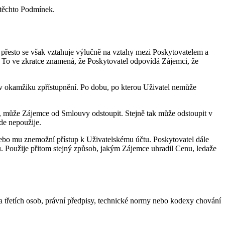
í těchto Podmínek.
přesto se však vztahuje výlučně na vztahy mezi Poskytovatelem a
. To ve zkratce znamená, že Poskytovatel odpovídá Zájemci, že
ž v okamžiku zpřístupnění. Po dobu, po kterou Uživatel nemůže
, může Zájemce od Smlouvy odstoupit. Stejně tak může odstoupit v
de nepoužije.
nebo mu znemožní přístup k Uživatelskému účtu. Poskytovatel dále
u. Použije přitom stejný způsob, jakým Zájemce uhradil Cenu, ledaže
va třetích osob, právní předpisy, technické normy nebo kodexy chování