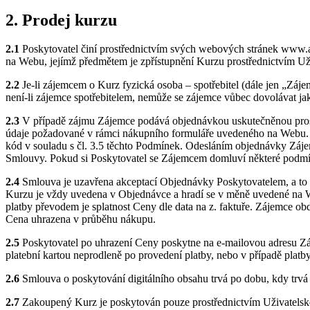
2. Prodej kurzu
2.1
Poskytovatel činí prostřednictvím svých webových stránek www.aif
na Webu, jejímž předmětem je zpřístupnění Kurzu prostřednictvím Uži
2.2
Je-li zájemcem o Kurz fyzická osoba – spotřebitel (dále jen „Záje
není-li zájemce spotřebitelem, nemůže se zájemce vůbec dovolávat ja
2.3
V případě zájmu Zájemce podává objednávkou uskutečněnou prost
údaje požadované v rámci nákupního formuláře uvedeného na Webu. Z
kód v souladu s čl. 3.5 těchto Podmínek. Odesláním objednávky Záj
Smlouvy. Pokud si Poskytovatel se Zájemcem domluví některé podmí
2.4
Smlouva je uzavřena akceptací Objednávky Poskytovatelem, a to 
Kurzu je vždy uvedena v Objednávce a hradí se v měně uvedené na Web
platby převodem je splatnost Ceny dle data na z. faktuře. Zájemce obd
Cena uhrazena v průběhu nákupu.
2.5
Poskytovatel po uhrazení Ceny poskytne na e-mailovou adresu Zájem
platební kartou neprodleně po provedení platby, nebo v případě plat
2.6
Smlouva o poskytování digitálního obsahu trvá po dobu, kdy trvá 
2.7
Zakoupený Kurz je poskytován pouze prostřednictvím Uživatelskéh