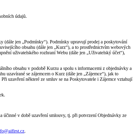
sobních údajů.
y (dále jen „Podmínky“). Podmínky upravují prodej a poskytování
 souvisejícího obsahu (dále jen „Kurz“), a to prostřednictvím webových
upnění uživatelského rozhraní Webu (dále jen „Uživatelský účet“),
tálního obsahu v podobě Kurzu a spolu s informacemi z objednávky a
hu uzavírané se zájemcem o Kurz (dále jen „Zájemce“), jak to
Při uzavření některé ze smluv se na Poskytovatele i Zájemce vztahují
ek.
 účinné v době uzavření smlouvy, tj. při potvrzení Objednávky ze
nfo@aifirst.cz
.