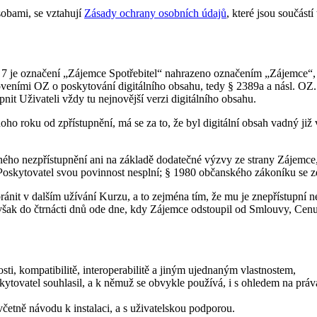
obami, se vztahují
Zásady ochrany osobních údajů
, které jsou součást
7 je označení „Zájemce Spotřebitel“ nahrazeno označením „Zájemce“, 
oveními OZ o poskytování digitálního obsahu, tedy § 2389a a násl. OZ
pnit Uživateli vždy tu nejnovější verzi digitálního obsahu.
oho roku od zpřístupnění, má se za to, že byl digitální obsah vadný ji
.
ného nezpřístupnění ani na základě dodatečné výzvy ze strany Zájemce
e Poskytovatel svou povinnost nesplní; § 1980 občanského zákoníku se z
nit v dalším užívání Kurzu, a to zejména tím, že mu je znepřístupní 
 však do čtrnácti dnů ode dne, kdy Zájemce odstoupil od Smlouvy, Cen
ti, kompatibilitě, interoperabilitě a jiným ujednaným vlastnostem,
kytovatel souhlasil, a k němuž se obvykle používá, i s ohledem na prá
četně návodu k instalaci, a s uživatelskou podporou.