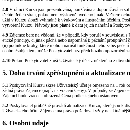
4.8
V rámci Kurzu jsou prezentována, používána a doporučována softwar
těchto třetích stran, pokud není výslovně uvedeno jinak. Veškeré och
užití v Kurzu slouží výhradně k výukovým a ilustračním účelům. Pos
vytvoření Kurzu. Návody jsou platné k datu jejich nahrání a Poskytova
4.9
Zájemce bere na vědomí, že v případě, kdy poruší v souvislosti
etické principy, či jinak páchá nebo napomáhá k páchání protiprávní č
(ii) podnikne kroky, které mohou narušit funkčnost nebo zabezpečení 
osobou/subjektem; může Poskytovatel bez předchozího upozornění znep
4.10
Pokud Poskytovatel zruší Uživatelský účet z některého z důvodů
5. Doba trvání zpřístupnění a aktualizace 
5.1
Poskytování Kurzu skrze Uživatelský účet je omezeno na 1 rok od 
žádná práva Zájemce (např. na vrácení Ceny). V případě, že Zájemce
Zájemci bude vrácena uhrazená Cena podle stejného ustanovení.
5.2
Poskytovatel průběžně provádí aktualizace Kurzu, které jsou k dis
Uživatelského účtu. Zájemce má právo požadovat vždy nejaktuálnější 
6. Osobní údaje