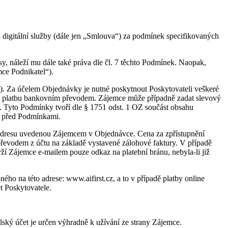
 digitální služby (dále jen „Smlouva“) za podmínek specifikovaných
sy, náleží mu dále také práva dle čl. 7 těchto Podmínek. Naopak,
mce Podnikatel“).
 Za účelem Objednávky je nutné poskytnout Poskytovateli veškeré
bo platbu bankovním převodem. Zájemce může případně zadat slevový
 Tyto Podmínky tvoří dle § 1751 odst. 1 OZ součást obsahu
t před Podmínkami.
 adresu uvedenou Zájemcem v Objednávce. Cena za zpřístupnění
převodem z účtu na základě vystavené zálohové faktury. V případě
rží Zájemce e-mailem pouze odkaz na platební bránu, nebyla-li již
ho na této adrese: www.aifirst.cz, a to v případě platby online
t Poskytovatele.
ký účet je určen výhradně k užívání ze strany Zájemce.