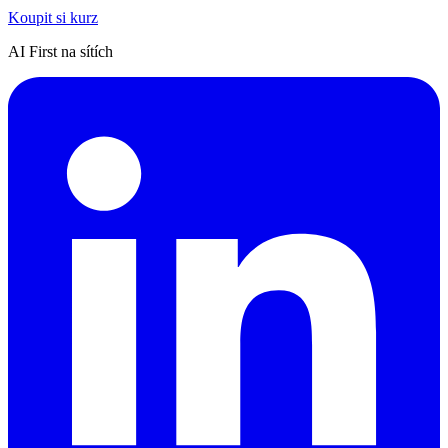
Koupit si kurz
AI First na sítích