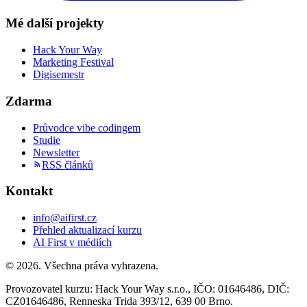
Mé další projekty
Hack Your Way
Marketing Festival
Digisemestr
Zdarma
Průvodce vibe codingem
Studie
Newsletter
RSS článků
Kontakt
info@aifirst.cz
Přehled aktualizací kurzu
AI First v médiích
©
2026
. Všechna práva vyhrazena.
Provozovatel kurzu:
Hack Your Way s.r.o.
, IČO:
01646486
, DIČ:
CZ01646486
,
Renneska Trida 393/12
,
639 00
Brno
.