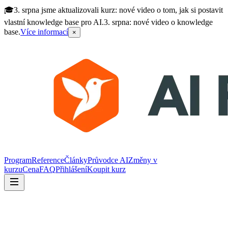
🎓
3. srpna jsme aktualizovali kurz: nové video o tom, jak si postavit
vlastní knowledge base pro AI.
3. srpna: nové video o knowledge
base.
Více informací
×
Program
Reference
Články
Průvodce AI
Změny v
kurzu
Cena
FAQ
Přihlášení
Koupit kurz