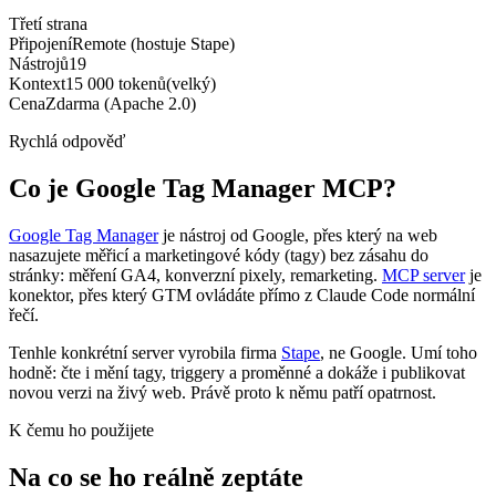
Třetí strana
Připojení
Remote (hostuje Stape)
Nástrojů
19
Kontext
15 000
tokenů
(
velký
)
Cena
Zdarma (Apache 2.0)
Rychlá odpověď
Co je Google Tag Manager MCP?
Google Tag Manager
je nástroj od Google, přes který na web
nasazujete měřicí a marketingové kódy (tagy) bez zásahu do
stránky: měření GA4, konverzní pixely, remarketing.
MCP server
je
konektor, přes který GTM ovládáte přímo z Claude Code normální
řečí.
Tenhle konkrétní server vyrobila firma
Stape
, ne Google. Umí toho
hodně: čte i mění tagy, triggery a proměnné a dokáže i publikovat
novou verzi na živý web. Právě proto k němu patří opatrnost.
K čemu ho použijete
Na co se ho reálně zeptáte