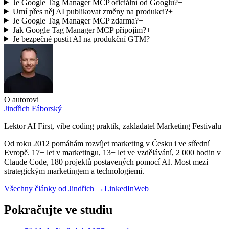
Je Google Tag Manager MCP oficiální od Googlu?
+
Umí přes něj AI publikovat změny na produkci?
+
Je Google Tag Manager MCP zdarma?
+
Jak Google Tag Manager MCP připojím?
+
Je bezpečné pustit AI na produkční GTM?
+
O autorovi
Jindřich Fáborský
Lektor AI First, vibe coding praktik, zakladatel Marketing Festivalu
Od roku 2012 pomáhám rozvíjet marketing v Česku i ve střední
Evropě. 17+ let v marketingu, 13+ let ve vzdělávání, 2 000 hodin v
Claude Code, 180 projektů postavených pomocí AI. Most mezi
strategickým marketingem a technologiemi.
Všechny články od
Jindřich
→
LinkedIn
Web
Pokračujte ve studiu