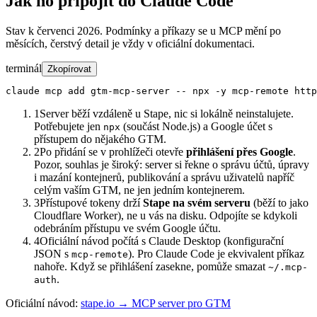
Jak ho připojit do Claude Code
Stav k červenci 2026. Podmínky a příkazy se u MCP mění po
měsících, čerstvý detail je vždy v oficiální dokumentaci.
terminál
Zkopírovat
claude mcp add gtm-mcp-server -- npx -y mcp-remote http
1
Server běží vzdáleně u Stape, nic si lokálně neinstalujete.
Potřebujete jen
(součást Node.js) a Google účet s
npx
přístupem do nějakého GTM.
2
Po přidání se v prohlížeči otevře
přihlášení přes Google
.
Pozor, souhlas je široký: server si řekne o správu účtů, úpravy
i mazání kontejnerů, publikování a správu uživatelů napříč
celým vaším GTM, ne jen jedním kontejnerem.
3
Přístupové tokeny drží
Stape na svém serveru
(běží to jako
Cloudflare Worker), ne u vás na disku. Odpojíte se kdykoli
odebráním přístupu ve svém Google účtu.
4
Oficiální návod počítá s Claude Desktop (konfigurační
JSON s
). Pro Claude Code je ekvivalent příkaz
mcp-remote
nahoře. Když se přihlášení zasekne, pomůže smazat
~/.mcp-
.
auth
Oficiální návod:
stape.io → MCP server pro GTM