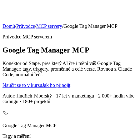
Domů
/
Průvodce
/
MCP servery
/
Google Tag Manager
MCP
Průvodce MCP serverem
Google Tag Manager MCP
Konektor od Stape, přes který AI čte i mění váš Google Tag
Manager: tagy, triggery, proměnné a celé verze. Rovnou z Claude
Code, normální řečí.
Naučit se to v kurzu
Jak ho připojit
Autor:
Jindřich Fáborský
· 17 let v marketingu · 2 000+ hodin vibe
codingu · 180+ projektů
🏷️
Google Tag Manager
MCP
Tagy a měření