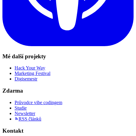
Mé další projekty
Hack Your Way
Marketing Festival
Digisemestr
Zdarma
Průvodce vibe codingem
Studie
Newsletter
RSS článků
Kontakt