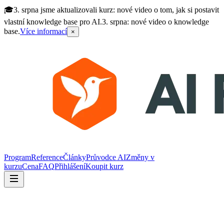
🎓
3. srpna jsme aktualizovali kurz: nové video o tom, jak si postavit
vlastní knowledge base pro AI.
3. srpna: nové video o knowledge
base.
Více informací
×
Program
Reference
Články
Průvodce AI
Změny v
kurzu
Cena
FAQ
Přihlášení
Koupit kurz