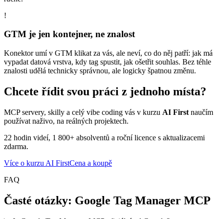
!
GTM je jen kontejner, ne znalost
Konektor umí v GTM klikat za vás, ale neví, co do něj patří: jak má
vypadat datová vrstva, kdy tag spustit, jak ošetřit souhlas. Bez téhle
znalosti udělá technicky správnou, ale logicky špatnou změnu.
Chcete řídit svou práci z jednoho místa?
MCP servery, skilly a celý vibe coding vás v kurzu
AI First
naučím
používat naživo, na reálných projektech.
22 hodin videí, 1 800+ absolventů a roční licence s aktualizacemi
zdarma.
Více o kurzu AI First
Cena a koupě
FAQ
Časté otázky: Google Tag Manager MCP