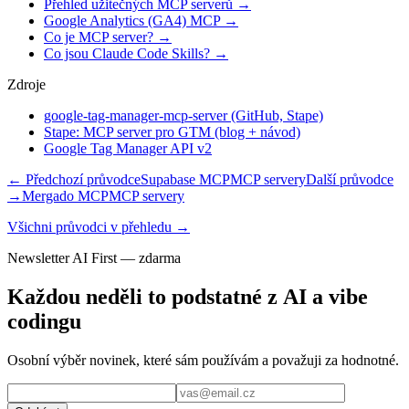
Přehled užitečných MCP serverů
→
Google Analytics (GA4) MCP
→
Co je MCP server?
→
Co jsou Claude Code Skills?
→
Zdroje
google-tag-manager-mcp-server (GitHub, Stape)
Stape: MCP server pro GTM (blog + návod)
Google Tag Manager API v2
← Předchozí průvodce
Supabase MCP
MCP servery
Další průvodce
→
Mergado MCP
MCP servery
Všichni průvodci v přehledu →
Newsletter AI First — zdarma
Každou neděli to podstatné z AI a vibe
codingu
Osobní výběr novinek, které sám používám a považuji za hodnotné.