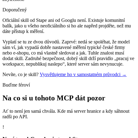
Doporučený
Oficiální skill od Stape ani od Googlu není. Existuje komunitní
balík, jako u všeho neoficiálního si ho ale napřed projděte, než mu
dáte přístup k měření.
Vyplatí se tu ze dvou důvodů. Zaprvé: nedá se spoléhat, že model
sám ví, jak vypadá dobře nastavené měření typické české firmy
nebo e-shopu, co má vlastně sledovat a jak. Tuhle znalost musí
dodat skill. Zadruhé bezpečnost, dobrý skill drží pravidlo „pracuj ve
workspace, nepublikuj naslepo“, které server sám nevynucuje.
Nevíte, co je skill?
Vysvětlujeme ho v samostatném průvodci →
Buďme féroví
Na co si u tohoto MCP dát pozor
Ať to není jen samá chvála. Kde má server hranice a kdy sáhnout
radši po API.
!