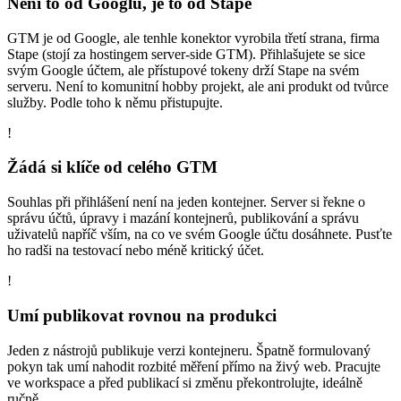
Není to od Googlu, je to od Stape
GTM je od Google, ale tenhle konektor vyrobila třetí strana, firma
Stape (stojí za hostingem server-side GTM). Přihlašujete se sice
svým Google účtem, ale přístupové tokeny drží Stape na svém
serveru. Není to komunitní hobby projekt, ale ani produkt od tvůrce
služby. Podle toho k němu přistupujte.
!
Žádá si klíče od celého GTM
Souhlas při přihlášení není na jeden kontejner. Server si řekne o
správu účtů, úpravy i mazání kontejnerů, publikování a správu
uživatelů napříč vším, na co ve svém Google účtu dosáhnete. Pusťte
ho radši na testovací nebo méně kritický účet.
!
Umí publikovat rovnou na produkci
Jeden z nástrojů publikuje verzi kontejneru. Špatně formulovaný
pokyn tak umí nahodit rozbité měření přímo na živý web. Pracujte
ve workspace a před publikací si změnu překontrolujte, ideálně
ručně.