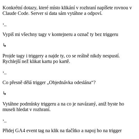
Konkrétní dotazy, které místo klikání v rozhraní napíšete rovnou v
Claude Code. Server si data sám vytáhne a odpoví.
›_
Vypiš mi všechny tagy v kontejneru a označ ty bez triggeru
↳
Projde tagy i triggery a najde ty, co se reálně nikdy nespustí.
Rychlejší než klikat kartu po kartě.
›_
Co přesně dělá trigger „Objednávka odeslána“?
↳
Vytáhne podmínky triggeru a na co je navázaný, aniž byste ho
museli hledat v rozhraní.
›_
Přidej GA4 event tag na klik na tlačítko a napoj ho na trigger