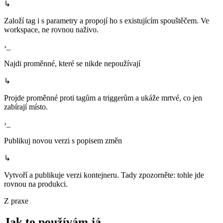
↳
Založí tag i s parametry a propojí ho s existujícím spouštěčem. Ve
workspace, ne rovnou naživo.
›_
Najdi proměnné, které se nikde nepoužívají
↳
Projde proměnné proti tagům a triggerům a ukáže mrtvé, co jen
zabírají místo.
›_
Publikuj novou verzi s popisem změn
↳
Vytvoří a publikuje verzi kontejneru. Tady zpozorněte: tohle jde
rovnou na produkci.
Z praxe
Jak to používám já