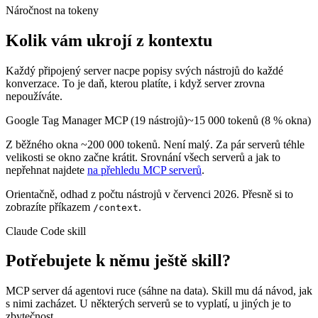
Náročnost na tokeny
Kolik vám ukrojí z kontextu
Každý připojený server nacpe popisy svých nástrojů do každé
konverzace. To je daň, kterou platíte, i když server zrovna
nepoužíváte.
Google Tag Manager
MCP (
19
nástrojů)
~
15 000
tokenů
(
8
% okna)
Z běžného okna ~200 000 tokenů.
Není malý. Za pár serverů téhle
velikosti se okno začne krátit.
Srovnání všech serverů a jak to
nepřehnat najdete
na přehledu MCP serverů
.
Orientačně,
odhad z počtu nástrojů
v červenci 2026. Přesně si to
zobrazíte příkazem
.
/context
Claude Code skill
Potřebujete k němu ještě skill?
MCP server dá agentovi ruce (sáhne na data). Skill mu dá návod, jak
s nimi zacházet. U některých serverů se to vyplatí, u jiných je to
zbytečnost.