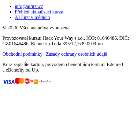
info@aifirst.cz
Přehled aktualizací kurzu
AI First v médiích
©
2026
. Všechna práva vyhrazena.
Provozovatel kurzu:
Hack Your Way s.r.o.
, IČO:
01646486
, DIČ:
CZ01646486
,
Renneska Trida 393/12
,
639 00
Brno
.
Obchodní podmínky
|
Zásady ochrany osobních údajů
Kurz zaplatíte kartou, převodem i benefitními kartami Edenred
a eBenefity od Up.