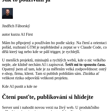
Jindřich Fáborský
autor kurzu AI First
Mám ho připojený a používám ho podle sázky. Na čtení a orientaci
pořád, rozhraní GTM je nepřehledné a zeptat se v Claude Code, co
dělá který tag nebo kde se pálí trigger, je rychlejší.
U menších projektů, minisajtů a rychlých webů, kde o nic velkého
nejde, ale klidně nechám AI i zapisovat.
Šetří mi to spoustu času.
Opatrný jsem až tam, kde je za měřením velká zodpovědnost: ostrý
e-shop, firma, klient. Tam si publish pohlídám sám. Zkrátka ať
velikost rizika odpovídá velikosti projektu.
Kde AI pustit a kde ne
Čtení pusťte, publikování si hlídejte
Server umí i nahodit novou verzi na živý web. U produkčního