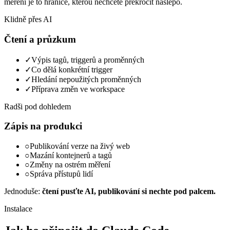
měření je to hranice, kterou nechcete překročit naslepo.
Klidně přes AI
Čtení a průzkum
✓
Výpis tagů, triggerů a proměnných
✓
Co dělá konkrétní trigger
✓
Hledání nepoužitých proměnných
✓
Příprava změn ve workspace
Radši pod dohledem
Zápis na produkci
○
Publikování verze na živý web
○
Mazání kontejnerů a tagů
○
Změny na ostrém měření
○
Správa přístupů lidí
Jednoduše:
čtení pusťte AI, publikování si nechte pod palcem.
Instalace