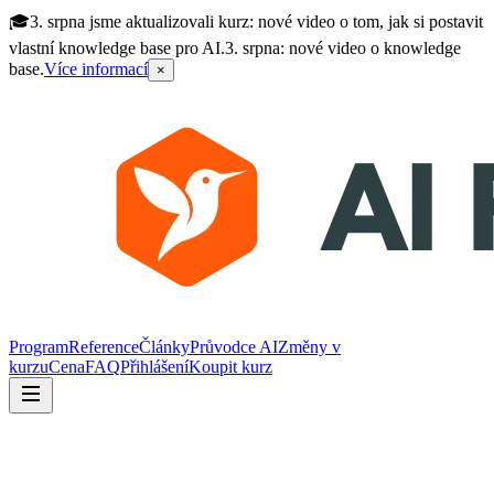
🎓
3. srpna jsme aktualizovali kurz: nové video o tom, jak si postavit
vlastní knowledge base pro AI.
3. srpna: nové video o knowledge
base.
Více informací
×
Program
Reference
Články
Průvodce AI
Změny v
kurzu
Cena
FAQ
Přihlášení
Koupit kurz