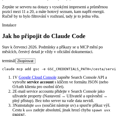
Zeptáte se serveru na dotazy s vysokými impresemi a průměrnou
pozicí mezi 11 a 20, a máte hotový seznam, kam napřít energii.
Ručně by to bylo filtrování v rozhraní, tady je to jedna věta.
Instalace
Jak ho připojit do Claude Code
Stav k červenci 2026. Podmínky a příkazy se u MCP mění po
měsících, čerstvý detail je vždy v oficiální dokumentaci.
terminál
Zkopírovat
claude mcp add gsc -e GSC_CREDENTIALS_PATH=/cesta/servi
1
V
Google Cloud Console
zapněte Search Console API a
vytvořte
service account
s klíčem ve formátu JSON (nebo
OAuth klienta pro osobní účet).
2
E-mail service accountu přidejte v Search Console jako
uživatele property (Nastavení → Uživatelé a oprávnění →
plný přístup). Bez toho server na vaše data nevidí.
3
Nainstalujte
(součást nástroje uv) a spusťte příkaz výš.
uvx
Cestu k
zadejte absolutní, jinak hrozí chyba
uvx
spawn uvx
.
ENOENT