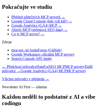
Pokračujte ve studiu
Přehled užitečných MCP serverů
→
Google Cloud Console (kde vzít klíč)
→
Google Analytics (GA4) MCP
→
Ahrefs MCP (prémiová SEO data)
→
Co je MCP server?
→
Zdroje
mcp-gsc od AminForou (GitHub)
Google Workspace: oficiální MCP servery
Search Console API: limity
← Předchozí průvodce
DataForSEO MCP
MCP servery
Další
průvodce →
Google Analytics (GA4) MCP
MCP servery
Všichni průvodci v přehledu →
Newsletter AI First — zdarma
Každou neděli to podstatné z AI a vibe
codingu