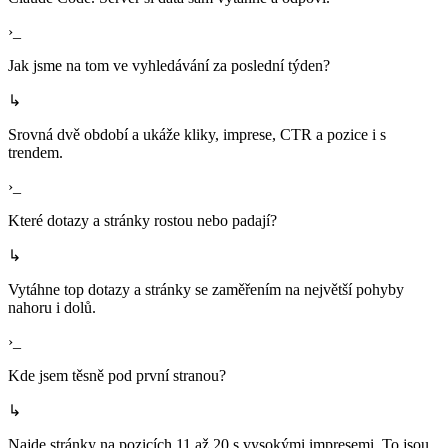
›_
Jak jsme na tom ve vyhledávání za poslední týden?
↳
Srovná dvě období a ukáže kliky, imprese, CTR a pozice i s
trendem.
›_
Které dotazy a stránky rostou nebo padají?
↳
Vytáhne top dotazy a stránky se zaměřením na největší pohyby
nahoru i dolů.
›_
Kde jsem těsně pod první stranou?
↳
Najde stránky na pozicích 11 až 20 s vysokými impresemi. To jsou