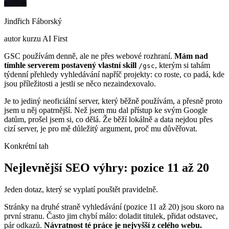
Jindřich Fáborský
autor kurzu AI First
GSC používám denně, ale ne přes webové rozhraní.
Mám nad
tímhle serverem postavený vlastní skill
, kterým si tahám
/gsc
týdenní přehledy vyhledávání napříč projekty: co roste, co padá, kde
jsou příležitosti a jestli se něco nezaindexovalo.
Je to jediný neoficiální server, který běžně používám, a přesně proto
jsem u něj opatrnější. Než jsem mu dal přístup ke svým Google
datům, prošel jsem si, co dělá. Že běží lokálně a data nejdou přes
cizí server, je pro mě důležitý argument, proč mu důvěřovat.
Konkrétní tah
Nejlevnější SEO výhry: pozice 11 až 20
Jeden dotaz, který se vyplatí pouštět pravidelně.
Stránky na druhé straně vyhledávání (pozice 11 až 20) jsou skoro na
první stranu. Často jim chybí málo: doladit titulek, přidat odstavec,
pár odkazů.
Návratnost té práce je nejvyšší z celého webu.