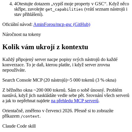
4
Otestujte dotazem „vypiš moje property v GSC“. Když něco
skřípe, zavolejte
(vrátí seznam nástrojů i
get_capabilities
stav přihlášení).
Oficiální návod:
AminForou/mcp-gsc (GitHub)
Náročnost na tokeny
Kolik vám ukrojí z kontextu
Každý připojený server nacpe popisy svých nástrojů do každé
konverzace. To je daň, kterou platíte, i když server zrovna
nepoužíváte.
Search Console
MCP (
20
nástrojů)
~
5 000
tokenů
(
3
% okna)
Z běžného okna ~200 000 tokenů.
Sám o sobě únosný. Problém
nastává, když jich naskládáte vedle sebe pět.
Srovnání všech serverů
a jak to nepřehnat najdete
na přehledu MCP serverů
.
Orientačně,
změřeno
v červenci 2026. Přesně si to zobrazíte
příkazem
.
/context
Claude Code skill