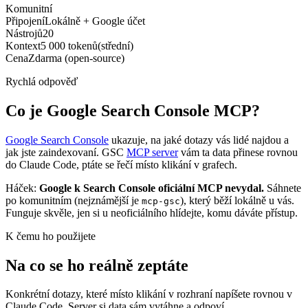
Komunitní
Připojení
Lokálně + Google účet
Nástrojů
20
Kontext
5 000
tokenů
(
střední
)
Cena
Zdarma (open-source)
Rychlá odpověď
Co je Google Search Console MCP?
Google Search Console
ukazuje, na jaké dotazy vás lidé najdou a
jak jste zaindexovaní. GSC
MCP server
vám ta data přinese rovnou
do Claude Code, ptáte se řečí místo klikání v grafech.
Háček:
Google k Search Console oficiální MCP nevydal.
Sáhnete
po komunitním (nejznámější je
), který běží lokálně u vás.
mcp-gsc
Funguje skvěle, jen si u neoficiálního hlídejte, komu dáváte přístup.
K čemu ho použijete
Na co se ho reálně zeptáte
Konkrétní dotazy, které místo klikání v rozhraní napíšete rovnou v
Claude Code. Server si data sám vytáhne a odpoví.