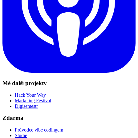
Mé další projekty
Hack Your Way
Marketing Festival
Digisemestr
Zdarma
Průvodce vibe codingem
Studie