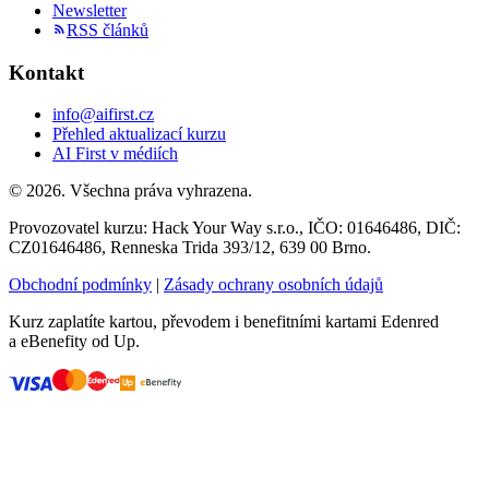
Newsletter
RSS článků
Kontakt
info@aifirst.cz
Přehled aktualizací kurzu
AI First v médiích
©
2026
. Všechna práva vyhrazena.
Provozovatel kurzu:
Hack Your Way s.r.o.
, IČO:
01646486
, DIČ:
CZ01646486
,
Renneska Trida 393/12
,
639 00
Brno
.
Obchodní podmínky
|
Zásady ochrany osobních údajů
Kurz zaplatíte kartou, převodem i benefitními kartami Edenred
a eBenefity od Up.