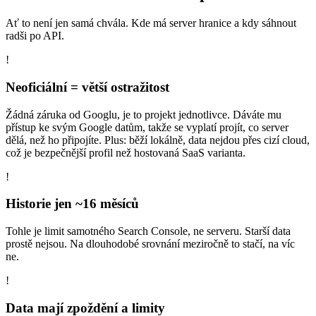
Ať to není jen samá chvála. Kde má server hranice a kdy sáhnout
radši po API.
!
Neoficiální = větší ostražitost
Žádná záruka od Googlu, je to projekt jednotlivce. Dáváte mu
přístup ke svým Google datům, takže se vyplatí projít, co server
dělá, než ho připojíte. Plus: běží lokálně, data nejdou přes cizí cloud,
což je bezpečnější profil než hostovaná SaaS varianta.
!
Historie jen ~16 měsíců
Tohle je limit samotného Search Console, ne serveru. Starší data
prostě nejsou. Na dlouhodobé srovnání meziročně to stačí, na víc
ne.
!
Data mají zpoždění a limity