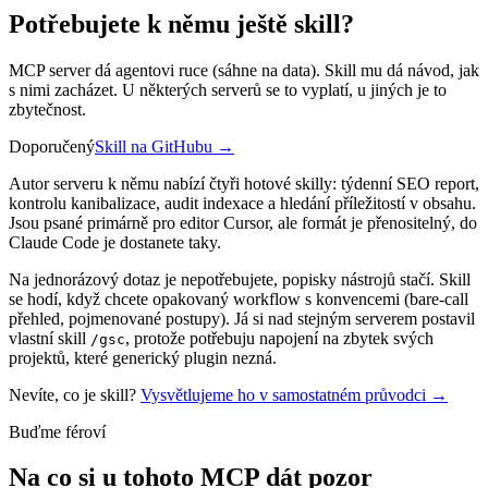
Potřebujete k němu ještě skill?
MCP server dá agentovi ruce (sáhne na data). Skill mu dá návod, jak
s nimi zacházet. U některých serverů se to vyplatí, u jiných je to
zbytečnost.
Doporučený
Skill na GitHubu
→
Autor serveru k němu nabízí čtyři hotové skilly: týdenní SEO report,
kontrolu kanibalizace, audit indexace a hledání příležitostí v obsahu.
Jsou psané primárně pro editor Cursor, ale formát je přenositelný, do
Claude Code je dostanete taky.
Na jednorázový dotaz je nepotřebujete, popisky nástrojů stačí. Skill
se hodí, když chcete opakovaný workflow s konvencemi (bare-call
přehled, pojmenované postupy). Já si nad stejným serverem postavil
vlastní skill
, protože potřebuju napojení na zbytek svých
/gsc
projektů, které generický plugin nezná.
Nevíte, co je skill?
Vysvětlujeme ho v samostatném průvodci →
Buďme féroví
Na co si u tohoto MCP dát pozor