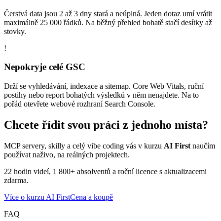
Čerstvá data jsou 2 až 3 dny stará a neúplná. Jeden dotaz umí vrátit
maximálně 25 000 řádků. Na běžný přehled bohatě stačí desítky až
stovky.
!
Nepokryje celé GSC
Drží se vyhledávání, indexace a sitemap. Core Web Vitals, ruční
postihy nebo report bohatých výsledků v něm nenajdete. Na to
pořád otevřete webové rozhraní Search Console.
Chcete řídit svou práci z jednoho místa?
MCP servery, skilly a celý vibe coding vás v kurzu
AI First
naučím
používat naživo, na reálných projektech.
22 hodin videí, 1 800+ absolventů a roční licence s aktualizacemi
zdarma.
Více o kurzu AI First
Cena a koupě
FAQ