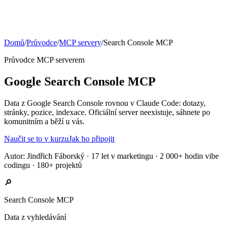
Domů
/
Průvodce
/
MCP servery
/
Search Console
MCP
Průvodce MCP serverem
Google Search Console MCP
Data z Google Search Console rovnou v Claude Code: dotazy,
stránky, pozice, indexace. Oficiální server neexistuje, sáhnete po
komunitním a běží u vás.
Naučit se to v kurzu
Jak ho připojit
Autor:
Jindřich Fáborský
· 17 let v marketingu · 2 000+ hodin vibe
codingu · 180+ projektů
🔎
Search Console
MCP
Data z vyhledávání