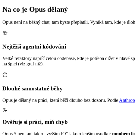
Na co je Opus dělaný
Opus není na běžný chat, tam byste přeplatili. Vyniká tam, kde je úl
🏗️
Nejtěžší agentní kódování
Velké refaktory napříč celou codebase, kde je potřeba držet v hlavě
na špici (viz graf níž).
⏱️
Dlouhé samostatné běhy
Opus je dělaný na práci, která běží dlouho bez dozoru. Podle
Anthrop
🎯
Ověřuje si práci, míň chyb
Opus 5 není ani tak o „vyšším IQ“ jako o lepším úsudku:
mnohem líp 