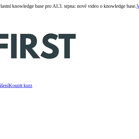
 vlastní knowledge base pro AI.
3. srpna: nové video o knowledge base.
V
ášení
Koupit kurz