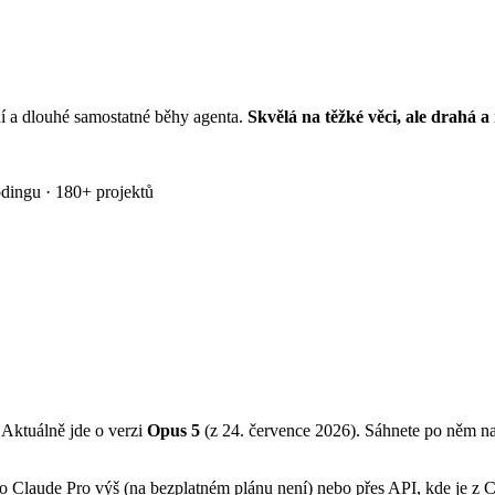
í a dlouhé samostatné běhy agenta.
Skvělá na těžké věci, ale drahá a r
odingu · 180+ projektů
 Aktuálně jde o verzi
Opus 5
(z 24. července 2026). Sáhnete po něm na 
laude Pro výš (na bezplatném plánu není) nebo přes API, kde je z Clau