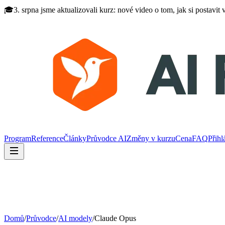
🎓
3. srpna jsme aktualizovali kurz: nové video o tom, jak si postavit
Program
Reference
Články
Průvodce AI
Změny v kurzu
Cena
FAQ
Přihl
Domů
/
Průvodce
/
AI modely
/
Claude Opus