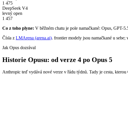
1 475
DeepSeek V4
levný open
1 457
Co z toho plyne:
V běžném chatu je pole namačkané: Opus, GPT-5.5 
Čísla z
LMArena (arena.ai)
. frontier modely jsou namačkané u sebe; 
Jak Opus dozrával
Historie Opusu: od verze 4 po Opus 5
Anthropic teď vydává nové verze v řádu týdnů. Tady je cesta, kterou 
Opus 5
24. 7. 2026
Aktuální
Opus 4.8