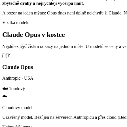
zbytečně drahý a nejrychleji vyčerpá limit
.
A pozor na jeden mýtus: Opus dnes není úplně nejchytřejší Claude. Nad
Vizitka modelu
Claude Opus v kostce
Nejdůležitější čísla a odkazy na jednom místě. U modelů se ceny a ve
🇺🇸
Claude Opus
Anthropic
·
USA
☁️
Cloudový
☁️
Cloudový model
Uzavřený model. Běží jen na serverech Anthropicu a přes cloud (Bedr
Nejnovější verze