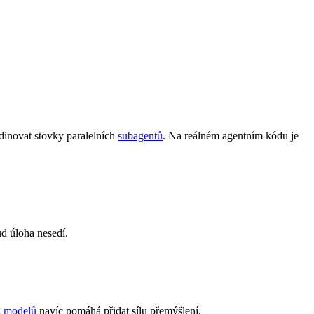
dinovat stovky paralelních
subagentů
. Na reálném agentním kódu je
ud úloha nesedí.
g modelů
navíc pomáhá přidat sílu přemýšlení.