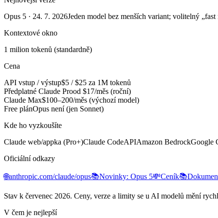
Opus 5
·
24. 7. 2026
Jeden model bez menších variant; volitelný „fast
Kontextové okno
1 milion tokenů (standardně)
Cena
API vstup / výstup
$5 / $25 za 1M tokenů
Předplatné Claude Pro
od $17/měs (roční)
Claude Max
$100–200/měs (výchozí model)
Free plán
Opus není (jen Sonnet)
Kde ho vyzkoušíte
Claude web/appka (Pro+)
Claude Code
API
Amazon Bedrock
Google 
Oficiální odkazy
🌐
anthropic.com/claude/opus
📚
Novinky: Opus 5
💸
Ceník
📚
Dokument
Stav k
červenec 2026
. Ceny, verze a limity se u AI modelů mění rychl
V čem je nejlepší