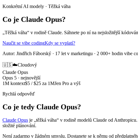
Konkrétní AI modely · Těžká váha
Co je Claude Opus?
„Těžká váha“ v rodině Claude. Sáhnete po ní na nejsložitější kódován
Naučit se vibe coding
Kdy se vyplatí?
Autor: Jindřich Fáborský · 17 let v marketingu · 2 000+ hodin vibe c
🇺🇸
☁️
Cloudový
Claude Opus
Opus 5 · nejnovější
1M kontext
$5 / $25 za 1M
Jen Pro a výš
Rychlá odpověď
Co je tedy Claude Opus?
Claude Opus
je „těžká váha“ v rodině modelů Claude od Anthropicu.
složité plánování.
Není zadarmo v žádném smyslu. Dostanete se k němu od předplatného C