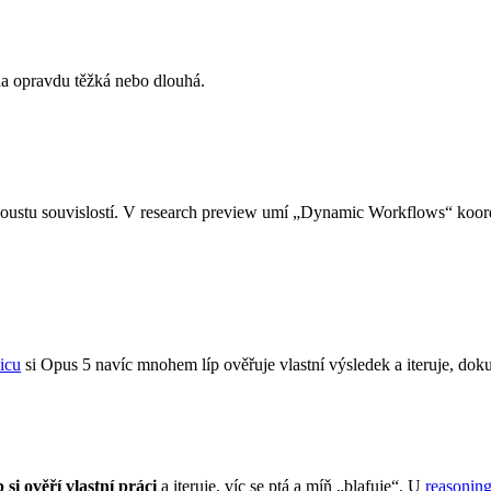
oha opravdu těžká nebo dlouhá.
 spoustu souvislostí. V research preview umí „Dynamic Workflows“ koor
icu
si Opus 5 navíc mnohem líp ověřuje vlastní výsledek a iteruje, dok
si ověří vlastní práci
a iteruje, víc se ptá a míň „blafuje“. U
reasonin