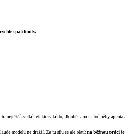
ychle spálí limity.
to nejtěžší: velké refaktory kódu, dlouhé samostatné běhy agenta a
de modelů nejdražší. Za tu sílu se ale platí:
na běžnou práci je