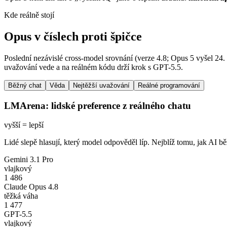
Kde reálně stojí
Opus v číslech proti špičce
Poslední nezávislé cross-model srovnání (verze 4.8; Opus 5 vyšel 24.
uvažování vede a na reálném kódu drží krok s GPT-5.5.
Běžný chat
Věda
Nejtěžší uvažování
Reálné programování
LMArena: lidské preference z reálného chatu
vyšší = lepší
Lidé slepě hlasují, který model odpověděl líp. Nejblíž tomu, jak AI 
Gemini 3.1 Pro
vlajkový
1 486
Claude Opus 4.8
těžká váha
1 477
GPT-5.5
vlajkový